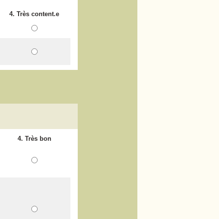
4. Très content.e
4. Très bon