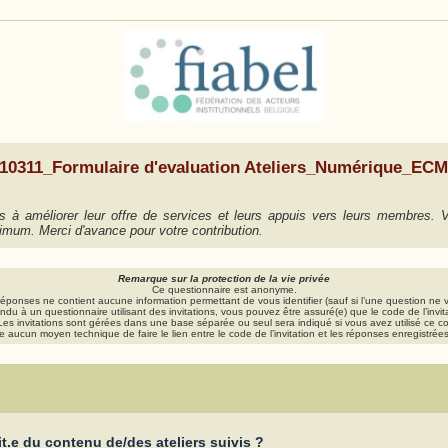
10311_Formulaire d'evaluation Ateliers_Numérique_EC
ions à améliorer leur offre de services et leurs appuis vers leurs membre
imum. Merci d'avance pour votre contribution.
Remarque sur la protection de la vie privée
Ce questionnaire est anonyme.
réponses ne contient aucune information permettant de vous identifier (sauf si l’une question ne
du à un questionnaire utilisant des invitations, vous pouvez être assuré(e) que le code de l’invit
es invitations sont gérées dans une base séparée ou seul sera indiqué si vous avez utilisé ce 
ste aucun moyen technique de faire le lien entre le code de l’invitation et les réponses enregistrée
it.e du contenu de/des ateliers suivis ?