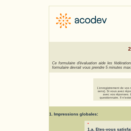
2
Ce formulaire d'évaluation aide les fédérat
formulaire devrait vous prendre 5 minutes max
L’enregistrement de vos 
sens). Si vous avez répon
avec vos réponses. L
questionnaire. Il n’exi
1. Impressions globales:
*
1.a. Etes-vous satisfa