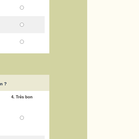
on ?
4. Très bon