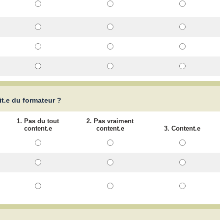
ait.e du formateur ?
1. Pas du tout
2. Pas vraiment
content.e
content.e
3. Content.e