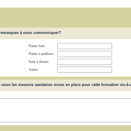
s remarques à nous communiquer?
Points forts
Points à améliorer
Suite à donner
Autres
vous les mesures sanitaires mises en place pour cette formation vis-à-