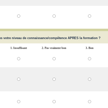
us votre niveau de connaissance/compétence APRES la formation ?
1. Insuffisant
2. Pas vraiment bon
3. Bon