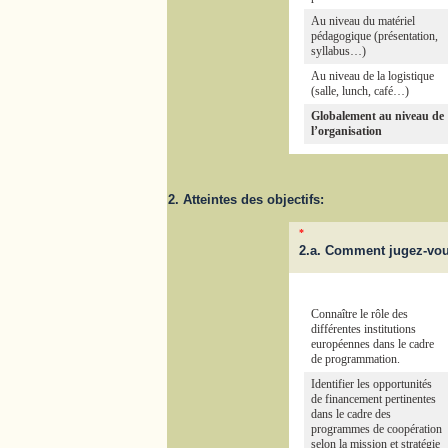
Au niveau du matériel
pédagogique (présentation,
syllabus…)
Au niveau de la logistique
(salle, lunch, café…)
Globalement au niveau de
l’organisation
2. Atteintes des objectifs:
*
2.a. Comment jugez-vou
Connaître le rôle des
différentes institutions
européennes dans le cadre
de programmation.
Identifier les opportunités
de financement pertinentes
dans le cadre des
programmes de coopération
selon la mission et stratégie