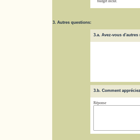
budget inclut.
3. Autres questions:
3.a. Avez-vous d'autre
3.b. Comment appréciez-
Réponse