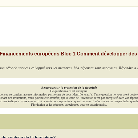
 - Financements européens Bloc 1 Comment développer des
n offre de services et l'appui vers les membres. Vos réponses sont anonymes. Répondre à
Remarque sur la protection de la vie privée
Ce questionnaire est anonyme.
ponses ne contient aucune information permettant de vous identifier (sauf si l’une question ne vous a été posée 
lisant des invitations, vous pouvez être assuré(e) que le code de l’invitation n’est pas enregistré avec vos répons
l sera indiqué si vous avez utilisé ce code pour répondre au questionnaire. Il n’existe aucun moyen technique de f
l’invitation et les réponses enregistrées pour ce questionnaire.
.e du contenu de la formation?